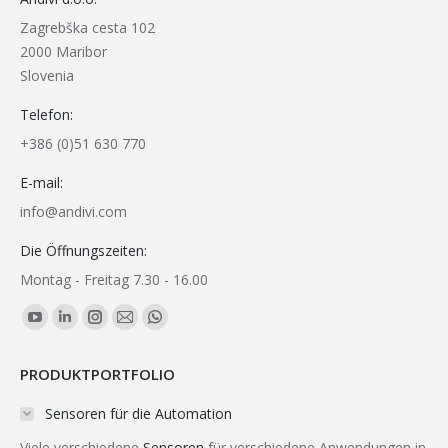
Zagrebška cesta 102
2000 Maribor
Slovenia
Telefon:
+386 (0)51 630 770
E-mail:
info@andivi.com
Die Öffnungszeiten:
Montag - Freitag 7.30 - 16.00
Finden Sie uns auf:
YouTube
Linkedin
Instagram
E-
Whatsapp
page
page
page
Mail
page
PRODUKTPORTFOLIO
opens
opens
opens
page
opens
in
in
in
opens
in
Sensoren für die Automation
new
new
new
in
new
Viele verschiedene
Sensoren
für verschiedene Anwendungen in