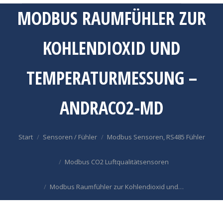
MODBUS RAUMFÜHLER ZUR
KOHLENDIOXID UND
TEMPERATURMESSUNG –
ANDRACO2-MD
Sie befinden sich hier:
Start
Sensoren / Fühler
Modbus Sensoren, RS485 Fühler
Modbus CO2 Luftqualitätsensoren
Modbus Raumfühler zur Kohlendioxid und…