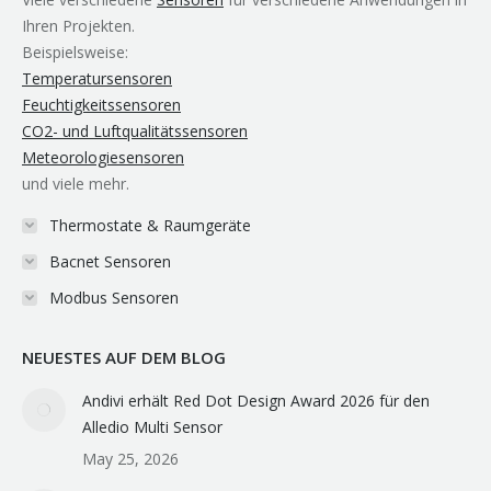
window
window
window
new
window
Ihren Projekten.
window
Beispielsweise:
Temperatursensoren
Feuchtigkeitssensoren
CO2- und Luftqualitätssensoren
Meteorologiesensoren
und viele mehr.
Thermostate & Raumgeräte
Bacnet Sensoren
Modbus Sensoren
NEUESTES AUF DEM BLOG
Andivi erhält Red Dot Design Award 2026 für den
Alledio Multi Sensor
May 25, 2026