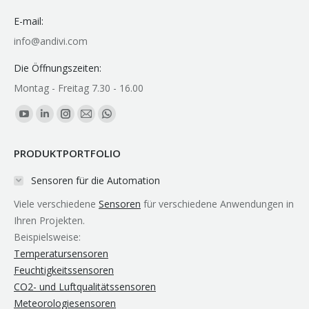
E-mail:
info@andivi.com
Die Öffnungszeiten:
Montag - Freitag 7.30 - 16.00
Finden Sie uns auf:
YouTube
Linkedin
Instagram
E-
Whatsapp
page
page
page
Mail
page
PRODUKTPORTFOLIO
opens
opens
opens
page
opens
in
in
in
opens
in
Sensoren für die Automation
new
new
new
in
new
Viele verschiedene
Sensoren
für verschiedene Anwendungen in
window
window
window
new
window
Ihren Projekten.
window
Beispielsweise:
Temperatursensoren
Feuchtigkeitssensoren
CO2- und Luftqualitätssensoren
Meteorologiesensoren