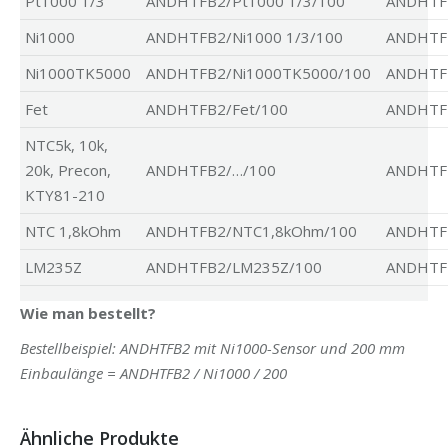
Pt1000 1/3
ANDHTFB2/Pt1000 1/3/100
ANDHTFB
Ni1000
ANDHTFB2/Ni1000 1/3/100
ANDHTFB
Ni1000TK5000
ANDHTFB2/Ni1000TK5000/100
ANDHTF
Fet
ANDHTFB2/Fet/100
ANDHTF
NTC5k, 10k,
20k, Precon,
ANDHTFB2/…/100
ANDHTF
KTY81-210
NTC 1,8kOhm
ANDHTFB2/NTC1,8kOhm/100
ANDHTF
LM235Z
ANDHTFB2/LM235Z/100
ANDHTF
Wie man bestellt?
Bestellbeispiel: ANDHTFB2 mit Ni1000-Sensor und 200 mm
Einbaulänge = ANDHTFB2 / Ni1000 / 200
Ähnliche Produkte