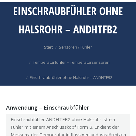
EINSCHRAUBFÜHLER OHNE
HALSROHR – ANDHTFB2
Sie befinden sich hier:
Start
Sensoren / Fühler
Temperaturfühler – Temperatursensoren
Einschraubfühler ohne Halsrohr – ANDHTFB2
Anwendung – Einschraubfühler
Einschraubfühler ANDHTFB2 ohne Halsrohr ist ein
Fühler mit einem Anschlusskopf Form B. Er dient der
Messung der Temperatur in flüssigen und gasförmigen