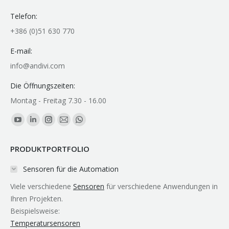
Telefon:
+386 (0)51 630 770
E-mail:
info@andivi.com
Die Öffnungszeiten:
Montag - Freitag 7.30 - 16.00
Finden Sie uns auf:
YouTube
Linkedin
Instagram
E-
Whatsapp
page
page
page
Mail
page
PRODUKTPORTFOLIO
opens
opens
opens
page
opens
in
in
in
opens
in
Sensoren für die Automation
new
new
new
in
new
Viele verschiedene
Sensoren
für verschiedene Anwendungen in
window
window
window
new
window
Ihren Projekten.
window
Beispielsweise:
Temperatursensoren