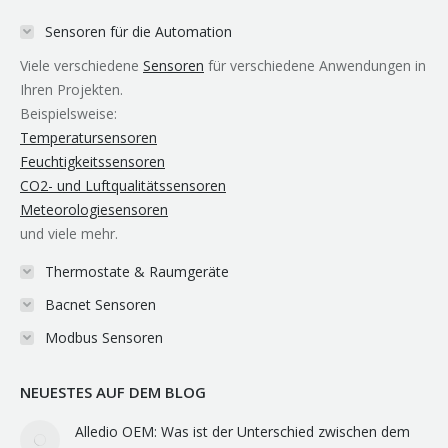
in
in
in
opens
in
Sensoren für die Automation
new
new
new
in
new
Viele verschiedene
Sensoren
für verschiedene Anwendungen in
window
window
window
new
window
Ihren Projekten.
window
Beispielsweise:
Temperatursensoren
Feuchtigkeitssensoren
CO2- und Luftqualitätssensoren
Meteorologiesensoren
und viele mehr.
Thermostate & Raumgeräte
Bacnet Sensoren
Modbus Sensoren
NEUESTES AUF DEM BLOG
Alledio OEM: Was ist der Unterschied zwischen dem