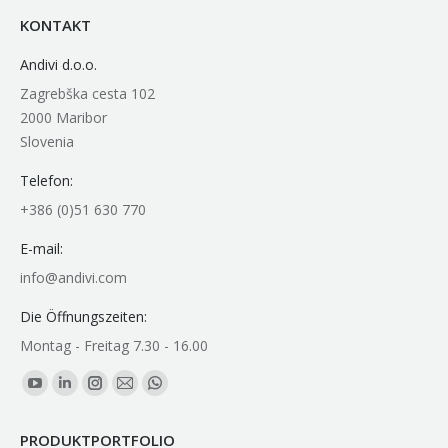
KONTAKT
Andivi d.o.o.
Zagrebška cesta 102
2000 Maribor
Slovenia
Telefon:
+386 (0)51 630 770
E-mail:
info@andivi.com
Die Öffnungszeiten:
Montag - Freitag 7.30 - 16.00
Finden Sie uns auf:
YouTube
Linkedin
Instagram
E-
Whatsapp
page
page
page
Mail
page
PRODUKTPORTFOLIO
opens
opens
opens
page
opens