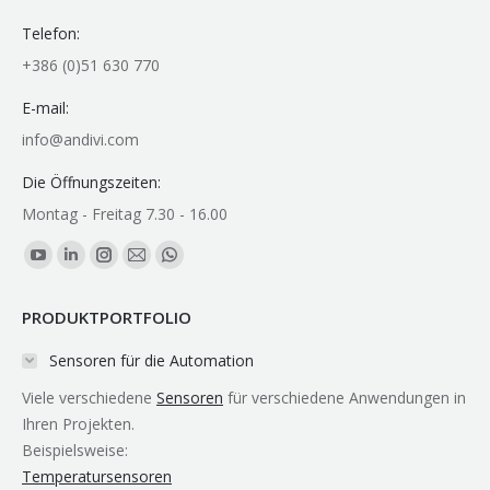
Telefon:
+386 (0)51 630 770
E-mail:
info@andivi.com
Die Öffnungszeiten:
Montag - Freitag 7.30 - 16.00
Finden Sie uns auf:
YouTube
Linkedin
Instagram
E-
Whatsapp
page
page
page
Mail
page
PRODUKTPORTFOLIO
opens
opens
opens
page
opens
in
in
in
opens
in
Sensoren für die Automation
new
new
new
in
new
Viele verschiedene
Sensoren
für verschiedene Anwendungen in
window
window
window
new
window
Ihren Projekten.
window
Beispielsweise:
Temperatursensoren