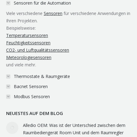
in
in
in
opens
in
Sensoren für die Automation
new
new
new
in
new
Viele verschiedene
Sensoren
für verschiedene Anwendungen in
window
window
window
new
window
Ihren Projekten.
window
Beispielsweise:
Temperatursensoren
Feuchtigkeitssensoren
CO2- und Luftqualitätssensoren
Meteorologiesensoren
und viele mehr.
Thermostate & Raumgeräte
Bacnet Sensoren
Modbus Sensoren
NEUESTES AUF DEM BLOG
Alledio OEM: Was ist der Unterschied zwischen dem
Raumbediengerät Room Unit und dem Raumregler