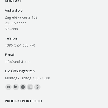
KONTAKT
Andivi d.o.o.
Zagrebška cesta 102
2000 Maribor
Slovenia
Telefon:
+386 (0)51 630 770
E-mail:
info@andivi.com
Die Öffnungszeiten:
Montag - Freitag 7.30 - 16.00
Finden Sie uns auf:
YouTube
Linkedin
Instagram
E-
Whatsapp
page
page
page
Mail
page
PRODUKTPORTFOLIO
opens
opens
opens
page
opens