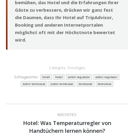
bemühen, das Hotel und die Erfahrungen Ihrer
Gäste zu verbessern, drücken wir ganz fest
die Daumen, dass Ihr Hotel auf TripAdvisor,
Booking und anderen Internetportalen
möglichst oft mit der Höchstnote bewertet
wird.
Category:
Sonstiges
Schlagwörter:
hotel
hotel
sobni regulator
sobni regulator
sobni termostat
sobni termostat
termostat
termostat
Kommentarnavigation
NÄCHSTES
Hotel: Was Temperaturregler von
Nächster
Handtüchern lernen können?
Beitrag: