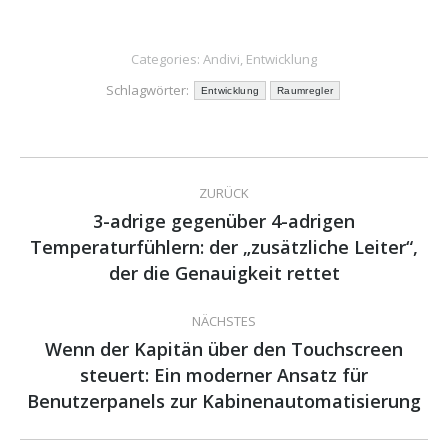
Categories:
Andivi
,
Entwicklung
Schlagwörter:
Entwicklung
Raumregler
Kommentarnavigation
ZURÜCK
3-adrige gegenüber 4-adrigen
Temperaturfühlern: der „zusätzliche Leiter“,
Vorheriger
Beitrag:
der die Genauigkeit rettet
NÄCHSTES
Wenn der Kapitän über den Touchscreen
steuert: Ein moderner Ansatz für
Nächster
Beitrag:
Benutzerpanels zur Kabinenautomatisierung