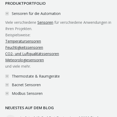
PRODUKTPORTFOLIO
opens
opens
opens
page
opens
in
in
in
opens
in
Sensoren für die Automation
new
new
new
in
new
Viele verschiedene
Sensoren
für verschiedene Anwendungen in
window
window
window
new
window
Ihren Projekten.
window
Beispielsweise:
Temperatursensoren
Feuchtigkeitssensoren
CO2- und Luftqualitätssensoren
Meteorologiesensoren
und viele mehr.
Thermostate & Raumgeräte
Bacnet Sensoren
Modbus Sensoren
NEUESTES AUF DEM BLOG