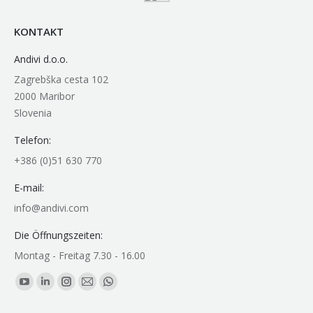
KONTAKT
Andivi d.o.o.
Zagrebška cesta 102
2000 Maribor
Slovenia
Telefon:
+386 (0)51 630 770
E-mail:
info@andivi.com
Die Öffnungszeiten:
Montag - Freitag 7.30 - 16.00
Finden Sie uns auf:
YouTube
Linkedin
Instagram
E-
Whatsapp
page
page
page
Mail
page