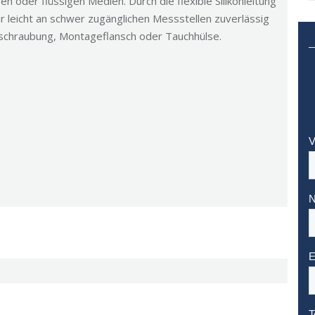
 oder flüssigen Medien. Durch die flexible Silikonleitung
r leicht an schwer zugänglichen Messstellen zuverlässig
rschraubung, Montageflansch oder Tauchhülse.