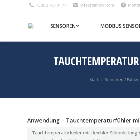
+386 2 707 01 77
info(at)andivi.com
Montag
SENSOREN
MODBUS SENSO
TAUCHTEMPERATURF
Sie befinden sich hier:
Start
Sensoren / Fühler
Anwendung – Tauchtemperaturfühler mit f
Tauchtemperaturfühler mit flexibler Silikonleitun