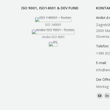
ISO 9001, ISO14001 & DEV FUND
KONTA
Andivi d.
ISO 140001
Zagrebšk
2000 Ma
Slovenia
Andivi ISO 9001
Telefon:
+386 (0)
E-mail:
info@and
Die Öffn
Montag -
Finden Si
YouTu
Li
page
p