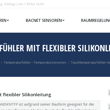
 - Freitag | von 7.30 bis 16.30
REN
BACNET SENSOREN
RAUMREGELUN
ÜHLER MIT FLEXIBLER SILIKONL
Temperaturfühler – Temperatursensoren
Tauchtemperaturfühler mit 
lexibler Silikonleitung
g ANDKNTFF ist aufgrund seiner Bauform geeignet für die