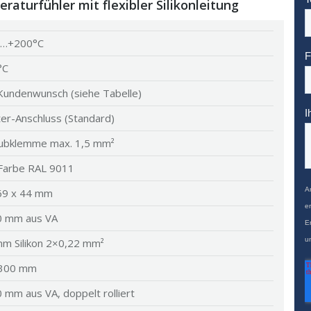
aturfühler mit flexibler Silikonleitung
C…+200°C
°C
Kundenwunsch (siehe Tabelle)
ter-Anschluss (Standard)
ubklemme max. 1,5 mm²
Farbe RAL 9011
69 x 44 mm
0 mm aus VA
m Silikon 2×0,22 mm²
 300 mm
0 mm aus VA, doppelt rolliert