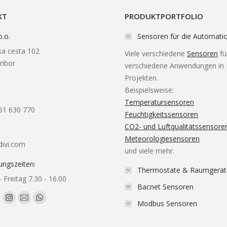
KT
PRODUKTPORTFOLIO
o.o.
Sensoren für die Automati
a cesta 102
Viele verschiedene
Sensoren
fü
ribor
verschiedene Anwendungen in 
Projekten.
Beispielsweise:
Temperatursensoren
51 630 770
Feuchtigkeitssensoren
CO2- und Luftqualitätssensore
Meteorologiesensoren
ivi.com
und viele mehr.
ungszeiten:
Thermostate & Raumgerät
 Freitag 7.30 - 16.00
Bacnet Sensoren
e uns auf:
be
nkedin
Instagram
E-
Whatsapp
Modbus Sensoren
age
page
Mail
page