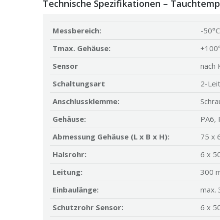
Technische Spezifikationen – Tauchtemper
Messbereich:
-50°
Tmax. Gehäuse:
+100
Sensor
nach 
Schaltungsart
2-Lei
Anschlussklemme:
Schra
Gehäuse:
PA6, 
Abmessung Gehäuse (L x B x H):
75 x 
Halsrohr:
6 x 5
Leitung:
300 m
Einbaulänge:
max.
Schutzrohr Sensor:
6 x 5